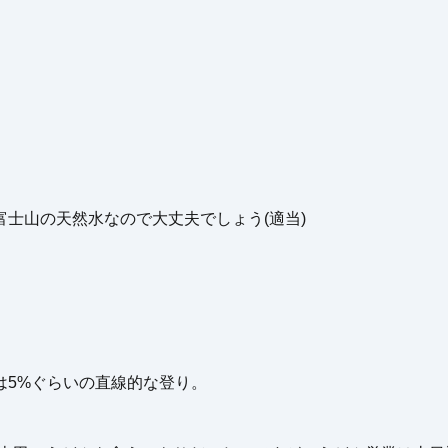
。
士山の天然水なので大丈夫でしょう(適当)
は5%ぐらいの直線的な登り。