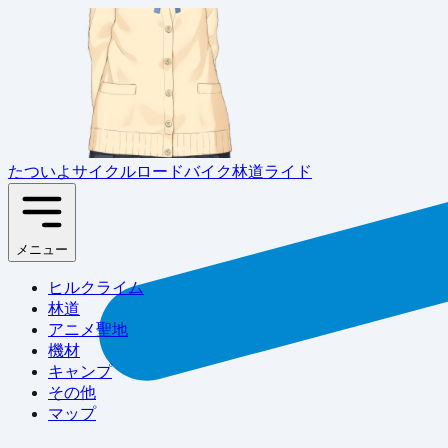
たついよサイクル
ロードバイク林道ライド
メニュー
ヒルクライム
林道
アニメ聖地
機材
キャンプ
その他
マップ