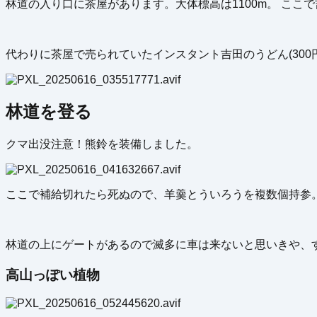
林道の入り口に茶屋があります。大体標高は1100m。 こ
代わりに茶屋で売られていたインスタント吉田のうどん(30
林道を登る
クマ出没注意！熊鈴を装備しました。
ここで補給切れたら死ぬので、羊羹とういろうを複数個持参
林道の上にゲートがあるので滅多に車は来ないと思いきや、
高山っぽい植物