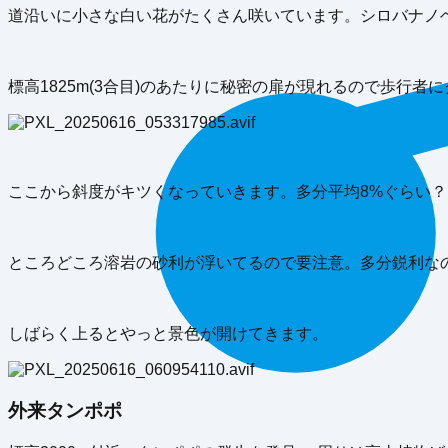
道沿いに小さな白い花がたくさん咲いています。シロバナノ
標高1825m(3合目)のあたりに秘密の扉が現れるので歩行者
ここから斜度がキツくなっていきます。多分平均8%ぐらい？
ところどころ溶岩の砂利が浮いてるので要注意。多分鋭利な
しばらく上るとやっと景色が開けてきます。
外来タンポポ