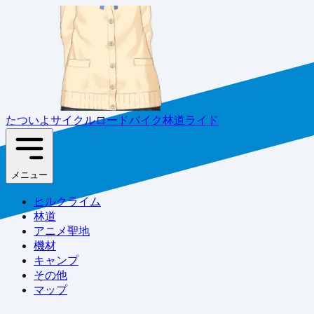
たついよサイクル
ロードバイク林道ライド
メニュー
ヒルクライム
林道
アニメ聖地
機材
キャンプ
その他
マップ