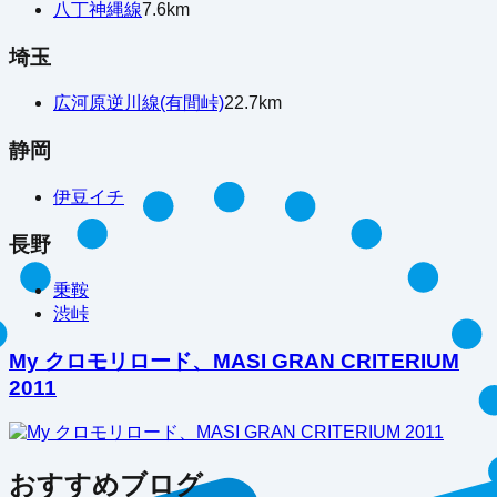
八丁神縄線
7.6
km
埼玉
広河原逆川線(有間峠)
22.7
km
静岡
伊豆イチ
長野
乗鞍
渋峠
My クロモリロード、MASI GRAN CRITERIUM
2011
おすすめブログ