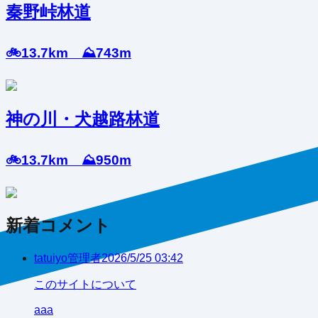
秦野峠林道
🚲13.7km ⛰️743m
神の川・犬越路林道
🚲13.7km ⛰️950m
新着コメント
tatuiyo
管理者
2026/5/25 03:42
このサイトについて
aaa