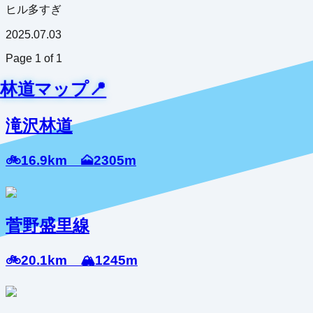
ヒル多すぎ
2025.07.03
Page
1
of
1
林道マップ📍
滝沢林道
🚲16.9km 🗻2305m
菅野盛里線
🚲20.1km 🏔️1245m