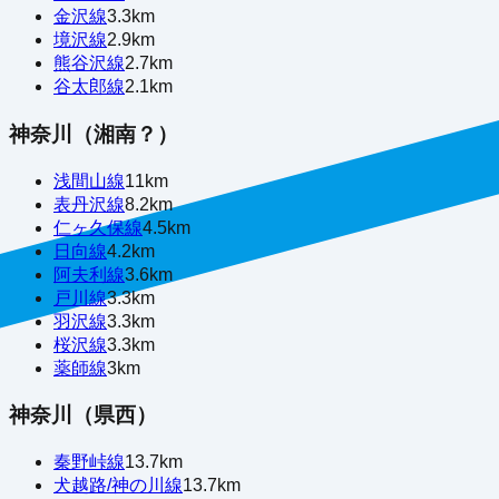
金沢線
3.3
km
境沢線
2.9
km
熊谷沢線
2.7
km
谷太郎線
2.1
km
神奈川（湘南？）
浅間山線
11
km
表丹沢線
8.2
km
仁ヶ久保線
4.5
km
日向線
4.2
km
阿夫利線
3.6
km
戸川線
3.3
km
羽沢線
3.3
km
桜沢線
3.3
km
薬師線
3
km
神奈川（県西）
秦野峠線
13.7
km
犬越路/神の川線
13.7
km