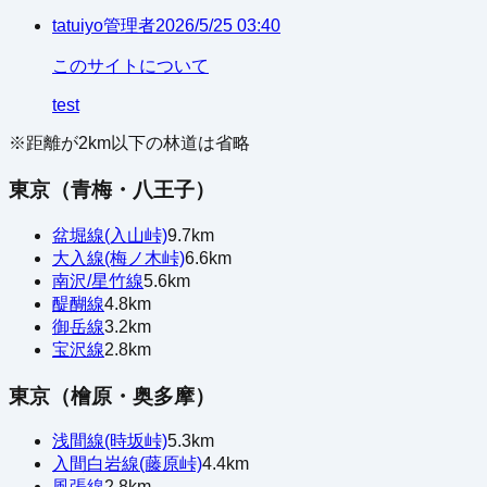
tatuiyo
管理者
2026/5/25 03:40
このサイトについて
test
※距離が
2
km以下の林道は省略
東京（青梅・八王子）
盆堀線(入山峠)
9.7
km
大入線(梅ノ木峠)
6.6
km
南沢/星竹線
5.6
km
醍醐線
4.8
km
御岳線
3.2
km
宝沢線
2.8
km
東京（檜原・奥多摩）
浅間線(時坂峠)
5.3
km
入間白岩線(藤原峠)
4.4
km
風張線
2.8
km