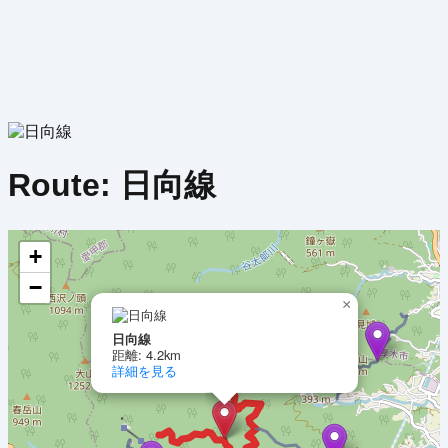
Route:
日向線
+
−
×
日向線
距離: 4.2km
詳細を見る