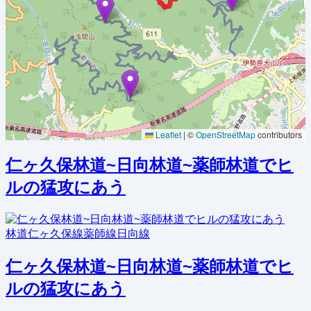
Leaflet
|
©
OpenStreetMap
contributors
仁ヶ久保林道~日向林道~薬師林道でヒ
ルの猛攻にあう
林道
仁ヶ久保線
薬師線
日向線
仁ヶ久保林道~日向林道~薬師林道でヒ
ルの猛攻にあう