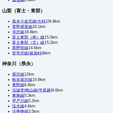
山梨（富士・東部）
真木小金沢線(大峠)
26.9
km
菅野盛里線
20.1
km
滝沢線
16.9
km
富士東部（南）線
15.5
km
富士東部（北）線
15.2
km
黒野田線
14.6
km
安寺沢線(巌道峠)
6
km
神奈川（県央）
唐沢線
12
km
栃谷坂沢線
10.9
km
奥野線
8.4
km
法論堂/南山線(半原越)
6.6
km
東南線
5.3
km
早戸川線
5.2
km
塩水線
4.6
km
法華峰線
3.5
km