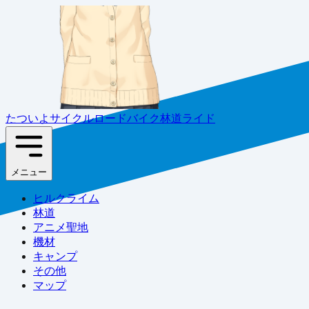
たついよサイクル
ロードバイク林道ライド
メニュー
ヒルクライム
林道
アニメ聖地
機材
キャンプ
その他
マップ