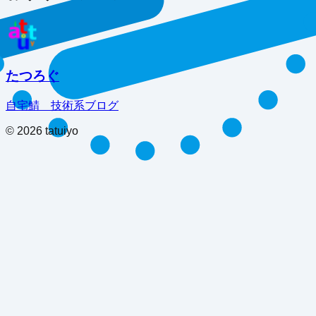
たつろぐ
自宅鯖 技術系ブログ
©
2026
tatuiyo