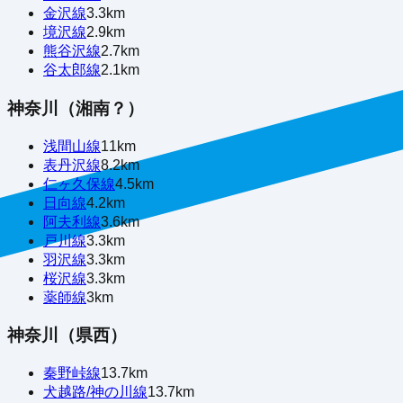
金沢線
3.3
km
境沢線
2.9
km
熊谷沢線
2.7
km
谷太郎線
2.1
km
神奈川（湘南？）
浅間山線
11
km
表丹沢線
8.2
km
仁ヶ久保線
4.5
km
日向線
4.2
km
阿夫利線
3.6
km
戸川線
3.3
km
羽沢線
3.3
km
桜沢線
3.3
km
薬師線
3
km
神奈川（県西）
秦野峠線
13.7
km
犬越路/神の川線
13.7
km