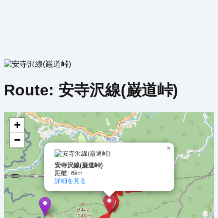
Route:
安寺沢線(巌道峠)
+
−
×
安寺沢線(巌道峠)
距離: 6km
詳細を見る