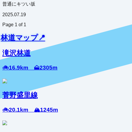
普通にキツい坂
2025.07.19
Page
1
of
1
林道マップ📍
滝沢林道
🚲16.9km 🗻2305m
菅野盛里線
🚲20.1km 🏔️1245m