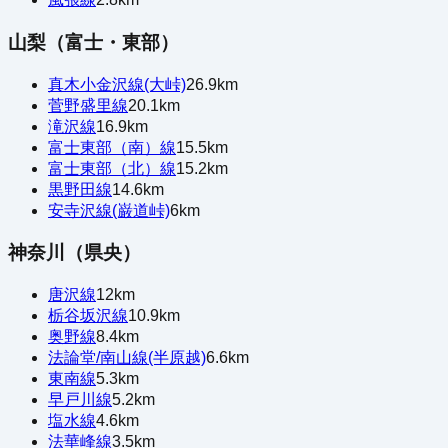
山梨（富士・東部）
真木小金沢線(大峠)
26.9
km
菅野盛里線
20.1
km
滝沢線
16.9
km
富士東部（南）線
15.5
km
富士東部（北）線
15.2
km
黒野田線
14.6
km
安寺沢線(巌道峠)
6
km
神奈川（県央）
唐沢線
12
km
栃谷坂沢線
10.9
km
奥野線
8.4
km
法論堂/南山線(半原越)
6.6
km
東南線
5.3
km
早戸川線
5.2
km
塩水線
4.6
km
法華峰線
3.5
km