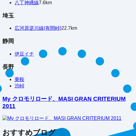
八丁神縄線
7.6
km
埼玉
広河原逆川線(有間峠)
22.7
km
静岡
伊豆イチ
長野
乗鞍
渋峠
My クロモリロード、MASI GRAN CRITERIUM
2011
おすすめブログ