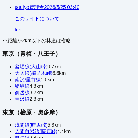
tatuiyo
管理者
2026/5/25 03:40
このサイトについて
test
※距離が
2
km以下の林道は省略
東京（青梅・八王子）
盆堀線(入山峠)
9.7
km
大入線(梅ノ木峠)
6.6
km
南沢/星竹線
5.6
km
醍醐線
4.8
km
御岳線
3.2
km
宝沢線
2.8
km
東京（檜原・奥多摩）
浅間線(時坂峠)
5.3
km
入間白岩線(藤原峠)
4.4
km
風張線
2.8
km