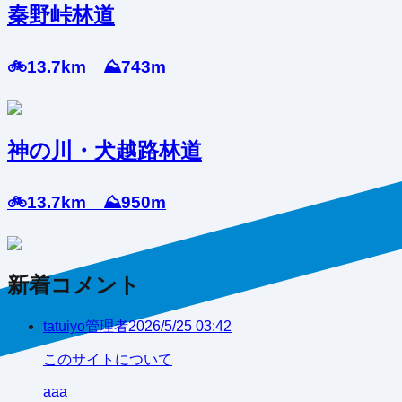
秦野峠林道
🚲13.7km ⛰️743m
神の川・犬越路林道
🚲13.7km ⛰️950m
新着コメント
tatuiyo
管理者
2026/5/25 03:42
このサイトについて
aaa