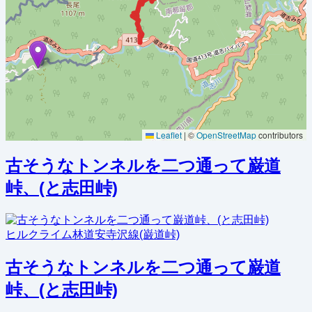
Leaflet
|
©
OpenStreetMap
contributors
古そうなトンネルを二つ通って巌道
峠、(と志田峠)
ヒルクライム
林道
安寺沢線(巌道峠)
古そうなトンネルを二つ通って巌道
峠、(と志田峠)