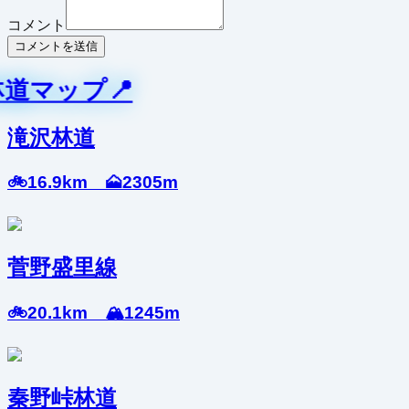
コメント
コメントを送信
林道マップ📍
滝沢林道
🚲16.9km 🗻2305m
菅野盛里線
🚲20.1km 🏔️1245m
秦野峠林道