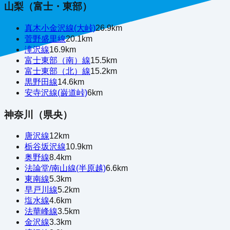
山梨（富士・東部）
真木小金沢線(大峠)
26.9
km
菅野盛里線
20.1
km
滝沢線
16.9
km
富士東部（南）線
15.5
km
富士東部（北）線
15.2
km
黒野田線
14.6
km
安寺沢線(巌道峠)
6
km
神奈川（県央）
唐沢線
12
km
栃谷坂沢線
10.9
km
奥野線
8.4
km
法論堂/南山線(半原越)
6.6
km
東南線
5.3
km
早戸川線
5.2
km
塩水線
4.6
km
法華峰線
3.5
km
金沢線
3.3
km