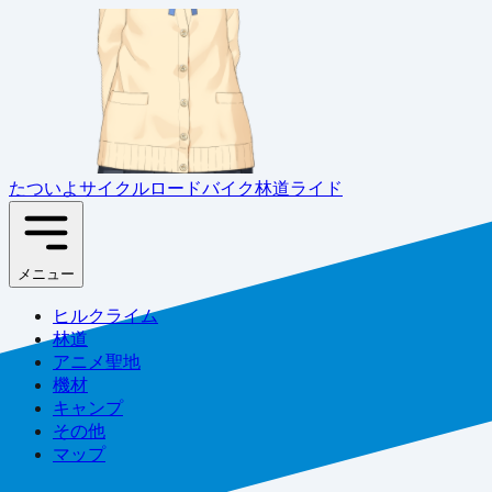
たついよサイクル
ロードバイク林道ライド
メニュー
ヒルクライム
林道
アニメ聖地
機材
キャンプ
その他
マップ