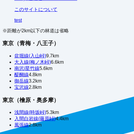
このサイトについて
test
※距離が
2
km以下の林道は省略
東京（青梅・八王子）
盆堀線(入山峠)
9.7
km
大入線(梅ノ木峠)
6.6
km
南沢/星竹線
5.6
km
醍醐線
4.8
km
御岳線
3.2
km
宝沢線
2.8
km
東京（檜原・奥多摩）
浅間線(時坂峠)
5.3
km
入間白岩線(藤原峠)
4.4
km
風張線
2.8
km