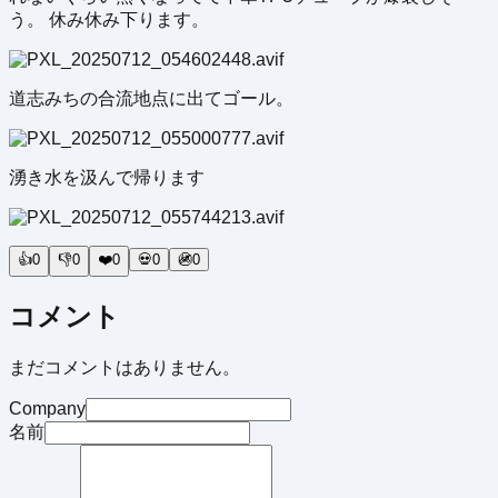
う。 休み休み下ります。
道志みちの合流地点に出てゴール。
湧き水を汲んで帰ります
👍
0
👎
0
❤️
0
💀
0
🚳
0
コメント
まだコメントはありません。
Company
名前