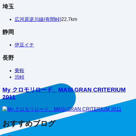
埼玉
広河原逆川線(有間峠)
22.7
km
静岡
伊豆イチ
長野
乗鞍
渋峠
My クロモリロード、MASI GRAN CRITERIUM
2011
おすすめブログ