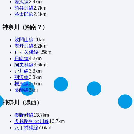
境沢線
2.9
km
熊谷沢線
2.7
km
谷太郎線
2.1
km
神奈川（湘南？）
浅間山線
11
km
表丹沢線
8.2
km
仁ヶ久保線
4.5
km
日向線
4.2
km
阿夫利線
3.6
km
戸川線
3.3
km
羽沢線
3.3
km
桜沢線
3.3
km
薬師線
3
km
神奈川（県西）
秦野峠線
13.7
km
犬越路/神の川線
13.7
km
八丁神縄線
7.6
km