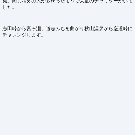
発。同じ考えの人が多かったようで大量のチャリダーがいま
した。
志田峠から宮ヶ瀬、道志みちを曲がり秋山温泉から巌道峠に
チャレンジします。