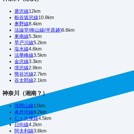
唐沢線
12
km
栃谷坂沢線
10.9
km
奥野線
8.4
km
法論堂/南山線(半原越)
6.6
km
東南線
5.3
km
早戸川線
5.2
km
塩水線
4.6
km
法華峰線
3.5
km
金沢線
3.3
km
境沢線
2.9
km
熊谷沢線
2.7
km
谷太郎線
2.1
km
神奈川（湘南？）
浅間山線
11
km
表丹沢線
8.2
km
仁ヶ久保線
4.5
km
日向線
4.2
km
阿夫利線
3.6
km