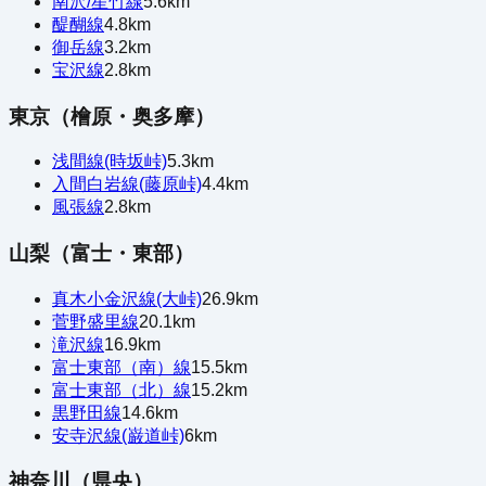
南沢/星竹線
5.6
km
醍醐線
4.8
km
御岳線
3.2
km
宝沢線
2.8
km
東京（檜原・奥多摩）
浅間線(時坂峠)
5.3
km
入間白岩線(藤原峠)
4.4
km
風張線
2.8
km
山梨（富士・東部）
真木小金沢線(大峠)
26.9
km
菅野盛里線
20.1
km
滝沢線
16.9
km
富士東部（南）線
15.5
km
富士東部（北）線
15.2
km
黒野田線
14.6
km
安寺沢線(巌道峠)
6
km
神奈川（県央）