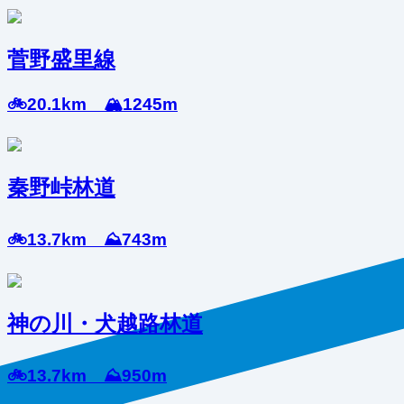
菅野盛里線
🚲20.1km 🏔️1245m
秦野峠林道
🚲13.7km ⛰️743m
神の川・犬越路林道
🚲13.7km ⛰️950m