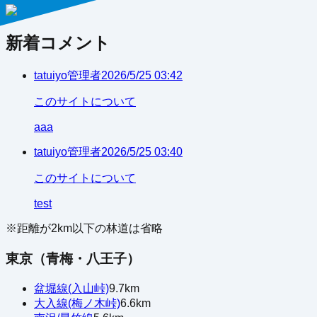
新着コメント
tatuiyo
管理者
2026/5/25 03:42
このサイトについて
aaa
tatuiyo
管理者
2026/5/25 03:40
このサイトについて
test
※距離が
2
km以下の林道は省略
東京（青梅・八王子）
盆堀線(入山峠)
9.7
km
大入線(梅ノ木峠)
6.6
km