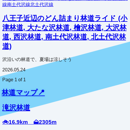
線
南土代沢線
北土代沢線
八王子近辺のどん詰まり林道ライド (小
津林道, 大たな沢林道, 檜沢林道, 大沢林
道, 西沢林道, 南土代沢林道, 北土代沢林
道)
沢沿いの林道で、夏場は涼しそう
2026.05.24
Page
1
of
1
林道マップ📍
滝沢林道
🚲16.9km 🗻2305m