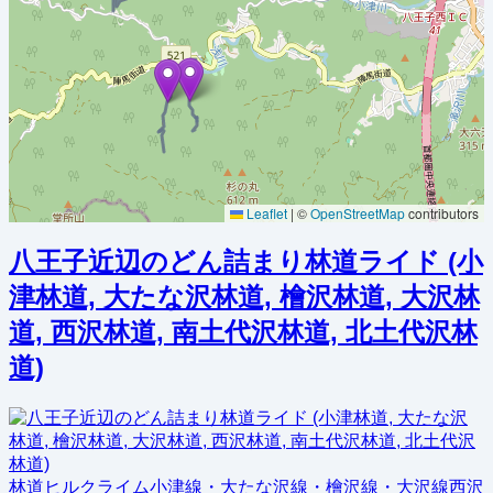
Leaflet
|
©
OpenStreetMap
contributors
八王子近辺のどん詰まり林道ライド (小
津林道, 大たな沢林道, 檜沢林道, 大沢林
道, 西沢林道, 南土代沢林道, 北土代沢林
道)
林道
ヒルクライム
小津線・大たな沢線・檜沢線・大沢線
西沢