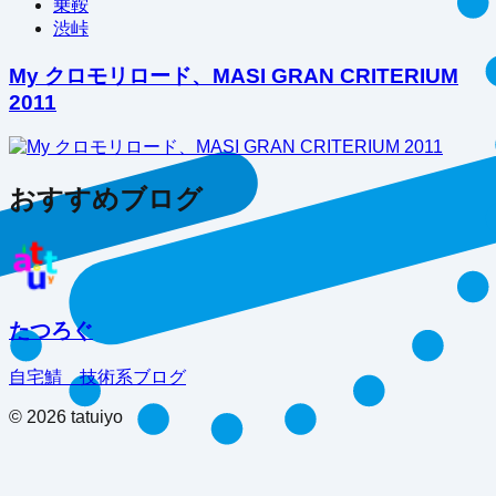
乗鞍
渋峠
My クロモリロード、MASI GRAN CRITERIUM
2011
おすすめブログ
たつろぐ
自宅鯖 技術系ブログ
©
2026
tatuiyo