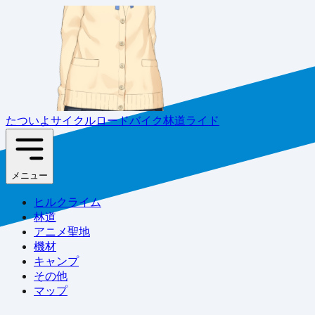
たついよサイクル
ロードバイク林道ライド
メニュー
ヒルクライム
林道
アニメ聖地
機材
キャンプ
その他
マップ