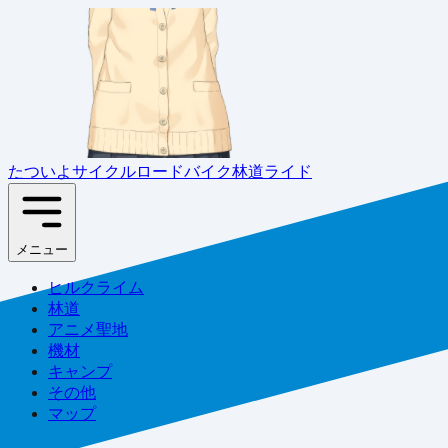
たついよサイクル
ロードバイク林道ライド
メニュー
ヒルクライム
林道
アニメ聖地
機材
キャンプ
その他
マップ