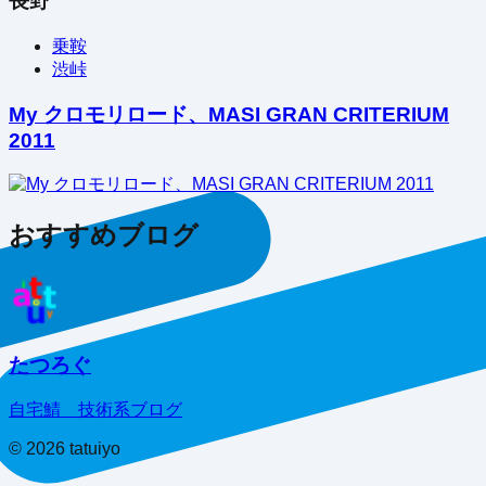
長野
乗鞍
渋峠
My クロモリロード、MASI GRAN CRITERIUM
2011
おすすめブログ
たつろぐ
自宅鯖 技術系ブログ
©
2026
tatuiyo