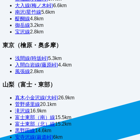
大入線(梅ノ木峠)
6.6
km
南沢/星竹線
5.6
km
醍醐線
4.8
km
御岳線
3.2
km
宝沢線
2.8
km
東京（檜原・奥多摩）
浅間線(時坂峠)
5.3
km
入間白岩線(藤原峠)
4.4
km
風張線
2.8
km
山梨（富士・東部）
真木小金沢線(大峠)
26.9
km
菅野盛里線
20.1
km
滝沢線
16.9
km
富士東部（南）線
15.5
km
富士東部（北）線
15.2
km
黒野田線
14.6
km
安寺沢線(巌道峠)
6
km