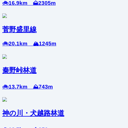
🚲16.9km 🗻2305m
菅野盛里線
🚲20.1km 🏔️1245m
秦野峠林道
🚲13.7km ⛰️743m
神の川・犬越路林道