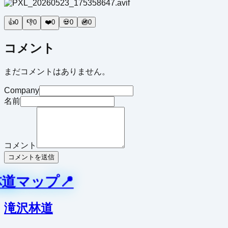
👍
0
👎
0
❤️
0
💀
0
🚳
0
コメント
まだコメントはありません。
Company
名前
コメント
コメントを送信
林道マップ📍
滝沢林道