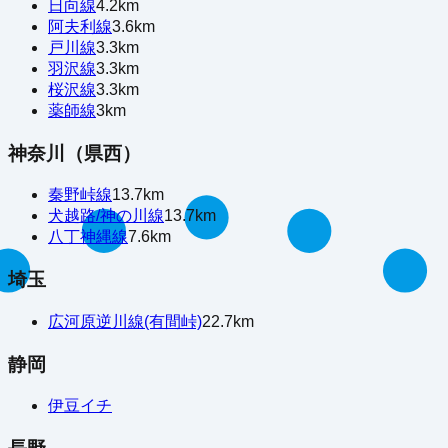
日向線
4.2
km
阿夫利線
3.6
km
戸川線
3.3
km
羽沢線
3.3
km
桜沢線
3.3
km
薬師線
3
km
神奈川（県西）
秦野峠線
13.7
km
犬越路/神の川線
13.7
km
八丁神縄線
7.6
km
埼玉
広河原逆川線(有間峠)
22.7
km
静岡
伊豆イチ