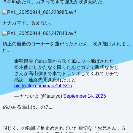
2500mあたり。ガスってきて強風が吹き始めた。
ナナカマド。食えない。
頂上の最後のコーナーを曲がったとたん、吹き飛ばされまし
た。
乗鞍県境で高山側から吹く風にぶっ飛ばされた
松本側にしかたなく降りたあとガチで親切なおじ
さんが高山側まで車でトランポしてくれてガチで
感謝、連絡先聞き忘れたけど
pic.twitter.com/maoZbhSsto
— たついよ (@tatuiyo)
September 14, 2025
宿のある高山はこの先...
同じくこの強風で足止めされていた親切な「お兄さん」方