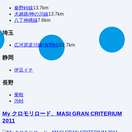
秦野峠線
13.7
km
犬越路/神の川線
13.7
km
八丁神縄線
7.6
km
埼玉
広河原逆川線(有間峠)
22.7
km
静岡
伊豆イチ
長野
乗鞍
渋峠
My クロモリロード、MASI GRAN CRITERIUM
2011