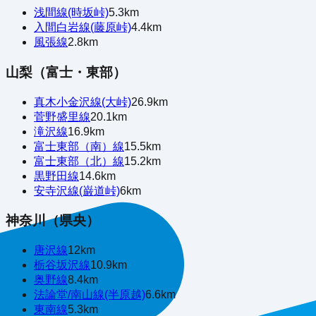
浅間線(時坂峠)
5.3
km
入間白岩線(藤原峠)
4.4
km
風張線
2.8
km
山梨（富士・東部）
真木小金沢線(大峠)
26.9
km
菅野盛里線
20.1
km
滝沢線
16.9
km
富士東部（南）線
15.5
km
富士東部（北）線
15.2
km
黒野田線
14.6
km
安寺沢線(巌道峠)
6
km
神奈川（県央）
唐沢線
12
km
栃谷坂沢線
10.9
km
奥野線
8.4
km
法論堂/南山線(半原越)
6.6
km
東南線
5.3
km