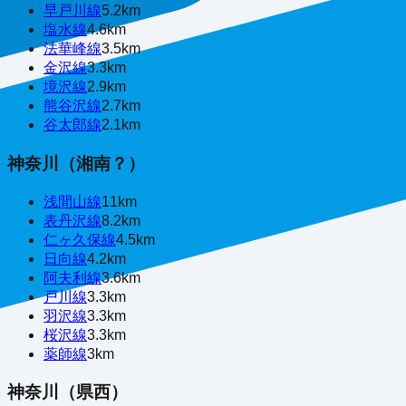
早戸川線
5.2
km
塩水線
4.6
km
法華峰線
3.5
km
金沢線
3.3
km
境沢線
2.9
km
熊谷沢線
2.7
km
谷太郎線
2.1
km
神奈川（湘南？）
浅間山線
11
km
表丹沢線
8.2
km
仁ヶ久保線
4.5
km
日向線
4.2
km
阿夫利線
3.6
km
戸川線
3.3
km
羽沢線
3.3
km
桜沢線
3.3
km
薬師線
3
km
神奈川（県西）