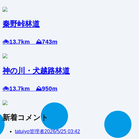
秦野峠林道
🚲13.7km ⛰️743m
神の川・犬越路林道
🚲13.7km ⛰️950m
新着コメント
tatuiyo
管理者
2026/5/25 03:42