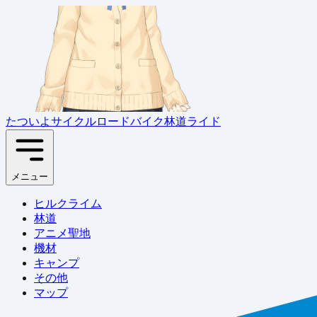
たついよサイクル
ロードバイク林道ライド
メニュー
ヒルクライム
林道
アニメ聖地
機材
キャンプ
その他
マップ