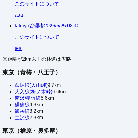
このサイトについて
aaa
tatuiyo
管理者
2026/5/25 03:40
このサイトについて
test
※距離が
2
km以下の林道は省略
東京（青梅・八王子）
盆堀線(入山峠)
9.7
km
大入線(梅ノ木峠)
6.6
km
南沢/星竹線
5.6
km
醍醐線
4.8
km
御岳線
3.2
km
宝沢線
2.8
km
東京（檜原・奥多摩）