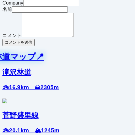
Company
名前
コメント
コメントを送信
林道マップ📍
滝沢林道
🚲16.9km 🗻2305m
菅野盛里線
🚲20.1km 🏔️1245m