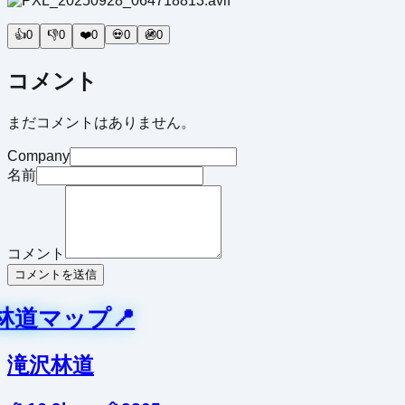
👍
0
👎
0
❤️
0
💀
0
🚳
0
コメント
まだコメントはありません。
Company
名前
コメント
コメントを送信
林道マップ📍
滝沢林道