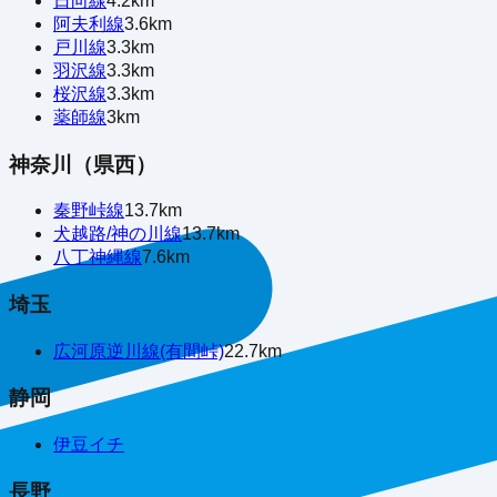
日向線
4.2
km
阿夫利線
3.6
km
戸川線
3.3
km
羽沢線
3.3
km
桜沢線
3.3
km
薬師線
3
km
神奈川（県西）
秦野峠線
13.7
km
犬越路/神の川線
13.7
km
八丁神縄線
7.6
km
埼玉
広河原逆川線(有間峠)
22.7
km
静岡
伊豆イチ
長野