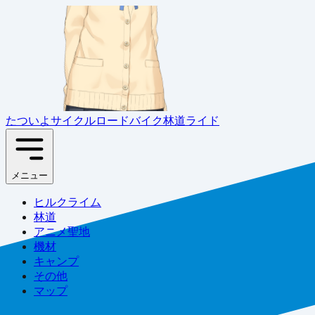
たついよサイクル
ロードバイク林道ライド
メニュー
ヒルクライム
林道
アニメ聖地
機材
キャンプ
その他
マップ