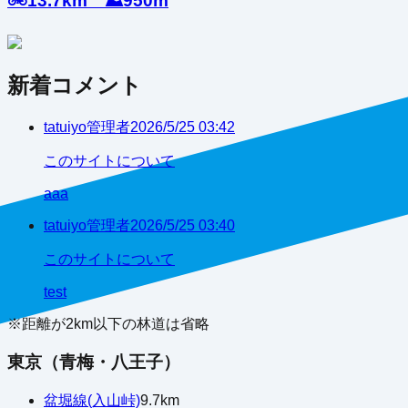
🚲13.7km ⛰️950m
新着コメント
tatuiyo
管理者
2026/5/25 03:42
このサイトについて
aaa
tatuiyo
管理者
2026/5/25 03:40
このサイトについて
test
※距離が
2
km以下の林道は省略
東京（青梅・八王子）
盆堀線(入山峠)
9.7
km