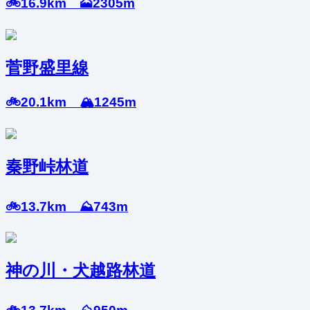
🚲16.9km 🗻2305m
菅野盛里線
🚲20.1km 🏔️1245m
秦野峠林道
🚲13.7km ⛰️743m
神の川・犬越路林道