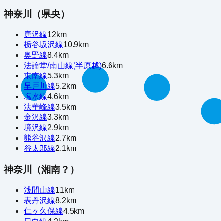
神奈川（県央）
唐沢線
12
km
栃谷坂沢線
10.9
km
奥野線
8.4
km
法論堂/南山線(半原越)
6.6
km
東南線
5.3
km
早戸川線
5.2
km
塩水線
4.6
km
法華峰線
3.5
km
金沢線
3.3
km
境沢線
2.9
km
熊谷沢線
2.7
km
谷太郎線
2.1
km
神奈川（湘南？）
浅間山線
11
km
表丹沢線
8.2
km
仁ヶ久保線
4.5
km