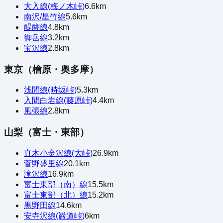
大入線(梅ノ木峠)
6.6
km
南沢/星竹線
5.6
km
醍醐線
4.8
km
御岳線
3.2
km
宝沢線
2.8
km
東京（檜原・奥多摩）
浅間線(時坂峠)
5.3
km
入間白岩線(藤原峠)
4.4
km
風張線
2.8
km
山梨（富士・東部）
真木小金沢線(大峠)
26.9
km
菅野盛里線
20.1
km
滝沢線
16.9
km
富士東部（南）線
15.5
km
富士東部（北）線
15.2
km
黒野田線
14.6
km
安寺沢線(巌道峠)
6
km