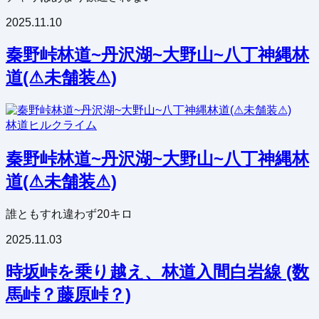
2025.11.10
秦野峠林道~丹沢湖~大野山~八丁神縄林
道(⚠未舗装⚠)
林道
ヒルクライム
秦野峠林道~丹沢湖~大野山~八丁神縄林
道(⚠未舗装⚠)
誰ともすれ違わず20キロ
2025.11.03
時坂峠を乗り越え、林道入間白岩線 (数
馬峠？藤原峠？)