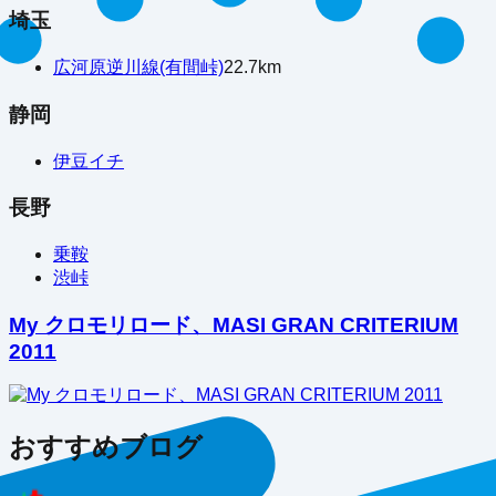
埼玉
広河原逆川線(有間峠)
22.7
km
静岡
伊豆イチ
長野
乗鞍
渋峠
My クロモリロード、MASI GRAN CRITERIUM
2011
おすすめブログ