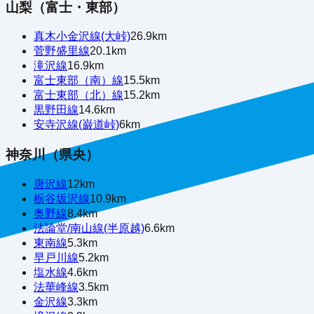
山梨（富士・東部）
真木小金沢線(大峠)
26.9
km
菅野盛里線
20.1
km
滝沢線
16.9
km
富士東部（南）線
15.5
km
富士東部（北）線
15.2
km
黒野田線
14.6
km
安寺沢線(巌道峠)
6
km
神奈川（県央）
唐沢線
12
km
栃谷坂沢線
10.9
km
奥野線
8.4
km
法論堂/南山線(半原越)
6.6
km
東南線
5.3
km
早戸川線
5.2
km
塩水線
4.6
km
法華峰線
3.5
km
金沢線
3.3
km