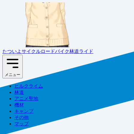
たついよサイクル
ロードバイク林道ライド
メニュー
ヒルクライム
林道
アニメ聖地
機材
キャンプ
その他
マップ