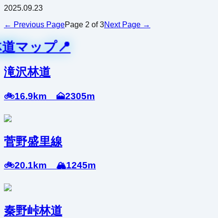
2025.09.23
← Previous Page
Page
2
of
3
Next Page →
林道マップ📍
滝沢林道
🚲16.9km 🗻2305m
菅野盛里線
🚲20.1km 🏔️1245m
秦野峠林道