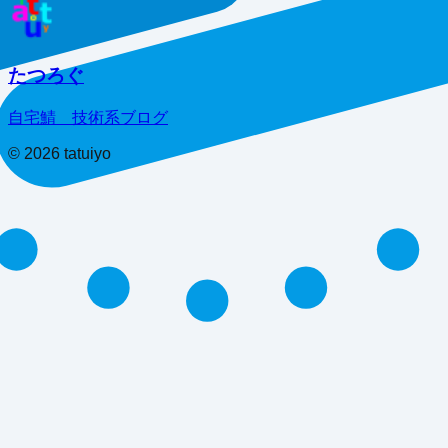
たつろぐ
自宅鯖 技術系ブログ
©
2026
tatuiyo