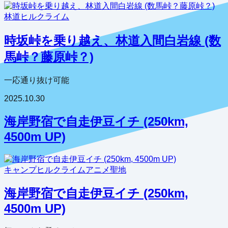
林道
ヒルクライム
時坂峠を乗り越え、林道入間白岩線 (数
馬峠？藤原峠？)
一応通り抜け可能
2025.10.30
海岸野宿で自走伊豆イチ (250km,
4500m UP)
キャンプ
ヒルクライム
アニメ聖地
海岸野宿で自走伊豆イチ (250km,
4500m UP)