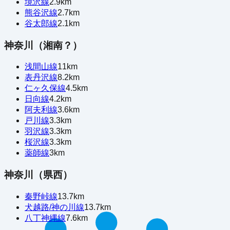
境沢線
2.9
km
熊谷沢線
2.7
km
谷太郎線
2.1
km
神奈川（湘南？）
浅間山線
11
km
表丹沢線
8.2
km
仁ヶ久保線
4.5
km
日向線
4.2
km
阿夫利線
3.6
km
戸川線
3.3
km
羽沢線
3.3
km
桜沢線
3.3
km
薬師線
3
km
神奈川（県西）
秦野峠線
13.7
km
犬越路/神の川線
13.7
km
八丁神縄線
7.6
km