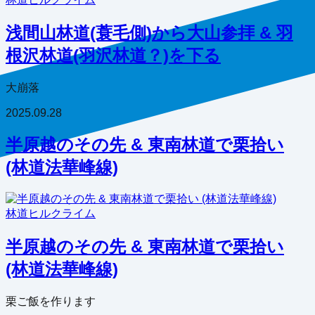
浅間山林道(蓑毛側)から大山参拝 & 羽
根沢林道(羽沢林道？)を下る
大崩落
2025.09.28
半原越のその先 & 東南林道で栗拾い
(林道法華峰線)
林道
ヒルクライム
半原越のその先 & 東南林道で栗拾い
(林道法華峰線)
栗ご飯を作ります