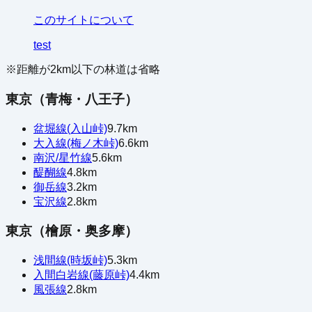
このサイトについて
test
※距離が
2
km以下の林道は省略
東京（青梅・八王子）
盆堀線(入山峠)
9.7
km
大入線(梅ノ木峠)
6.6
km
南沢/星竹線
5.6
km
醍醐線
4.8
km
御岳線
3.2
km
宝沢線
2.8
km
東京（檜原・奥多摩）
浅間線(時坂峠)
5.3
km
入間白岩線(藤原峠)
4.4
km
風張線
2.8
km